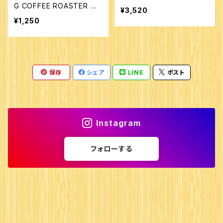
G COFFEE ROASTER オ
¥3,520
リジナルトートバッグ
¥1,250
保存
シェア
LINE
ポスト
Instagram
フォローする